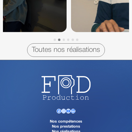
Toutes nos réalisations
Facebook
Instagram
YouTube
LinkedIn
Nos compétences
Nos prestations
Nos réalisations