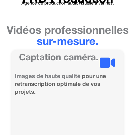
Aller
Agence de production audiovisuelle à Vannes.
au
contenu
Vidéos professionnelles
sur-mesure.
Captation caméra.
Images de haute qualité
pour une
retranscription optimale de vos
projets.