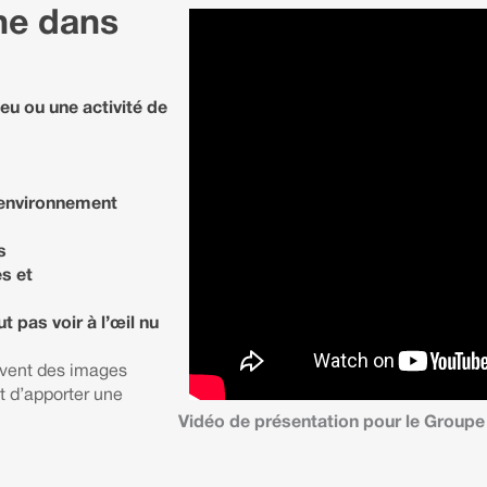
one dans
ieu ou une activité de
 environnement
s
s et
 pas voir à l’œil nu
uvent des images
t d’apporter une
Vidéo de présentation
pour le Groupe