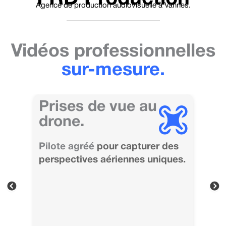
Aller
Agence de production audiovisuelle à Vannes.
au
contenu
Vidéos professionnelles
sur-mesure.
Prises de vue au
Mo
drone.
Ren
r
Pilote agréé
pour capturer des
déma
e de
perspectives aériennes uniques.
audi