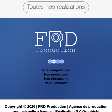
Toutes nos réalisations
Facebook
Instagram
YouTube
LinkedIn
Nos compétences
Nos prestations
Nos réalisations
Nous contacter
Copyright © 2026 |
FRD Production | Agence de production
audiovisuelle à Vannes
| Réalisation
GK Graphiste